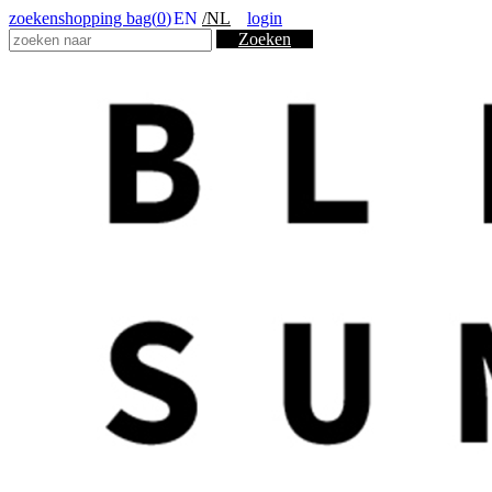
zoeken
shopping bag(
0
)
EN
/NL
login
Zoeken