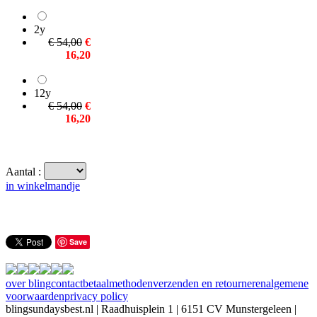
2y
€ 54,00
€
16,20
12y
€ 54,00
€
16,20
Aantal :
in winkelmandje
Save
over bling
contact
betaalmethoden
verzenden en retourneren
algemene
voorwaarden
privacy policy
blingsundaysbest.nl | Raadhuisplein 1 | 6151 CV Munstergeleen |