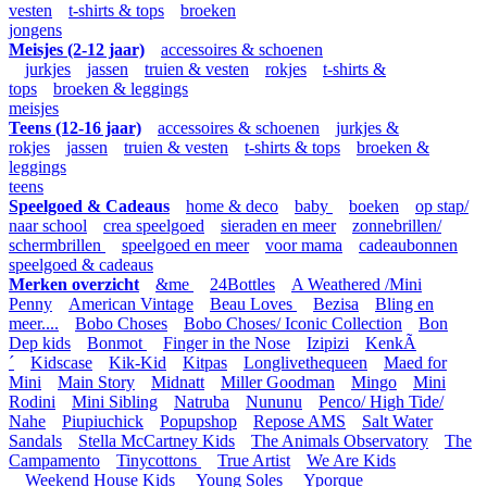
vesten
t-shirts & tops
broeken
jongens
Meisjes (2-12 jaar)
accessoires & schoenen
jurkjes
jassen
truien & vesten
rokjes
t-shirts &
tops
broeken & leggings
meisjes
Teens (12-16 jaar)
accessoires & schoenen
jurkjes &
rokjes
jassen
truien & vesten
t-shirts & tops
broeken &
leggings
teens
Speelgoed & Cadeaus
home & deco
baby
boeken
op stap/
naar school
crea speelgoed
sieraden en meer
zonnebrillen/
schermbrillen
speelgoed en meer
voor mama
cadeaubonnen
speelgoed & cadeaus
Merken overzicht
&me
24Bottles
A Weathered /Mini
Penny
American Vintage
Beau Loves
Bezisa
Bling en
meer....
Bobo Choses
Bobo Choses/ Iconic Collection
Bon
Dep kids
Bonmot
Finger in the Nose
Izipizi
KenkÃ
´
Kidscase
Kik-Kid
Kitpas
Longlivethequeen
Maed for
Mini
Main Story
Midnatt
Miller Goodman
Mingo
Mini
Rodini
Mini Sibling
Natruba
Nununu
Penco/ High Tide/
Nahe
Piupiuchick
Popupshop
Repose AMS
Salt Water
Sandals
Stella McCartney Kids
The Animals Observatory
The
Campamento
Tinycottons
True Artist
We Are Kids
Weekend House Kids
Young Soles
Yporque