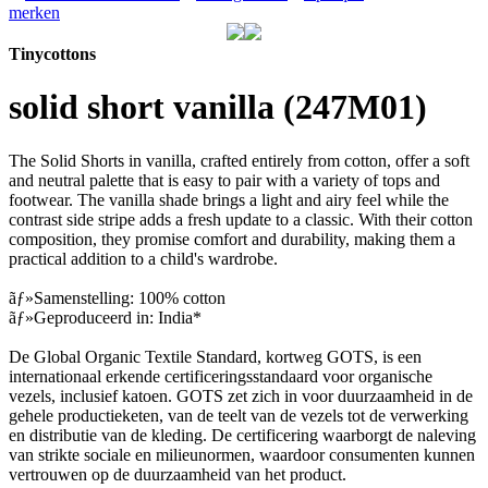
merken
Tinycottons
solid short vanilla (247M01)
The Solid Shorts in vanilla, crafted entirely from cotton, offer a soft
and neutral palette that is easy to pair with a variety of tops and
footwear. The vanilla shade brings a light and airy feel while the
contrast side stripe adds a fresh update to a classic. With their cotton
composition, they promise comfort and durability, making them a
practical addition to a child's wardrobe.
ãƒ»Samenstelling: 100% cotton
ãƒ»Geproduceerd in: India*
De Global Organic Textile Standard, kortweg GOTS, is een
internationaal erkende certificeringsstandaard voor organische
vezels, inclusief katoen. GOTS zet zich in voor duurzaamheid in de
gehele productieketen, van de teelt van de vezels tot de verwerking
en distributie van de kleding. De certificering waarborgt de naleving
van strikte sociale en milieunormen, waardoor consumenten kunnen
vertrouwen op de duurzaamheid van het product.