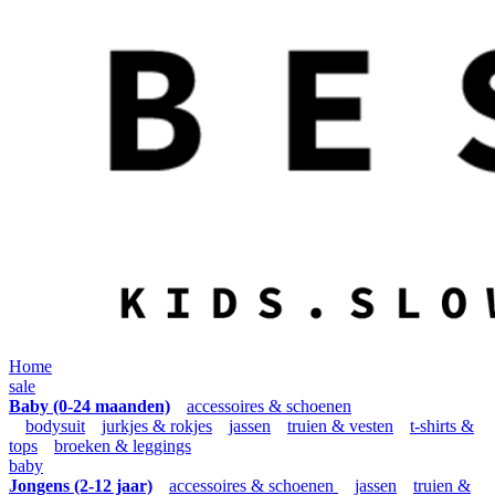
Home
sale
Baby (0-24 maanden)
accessoires & schoenen
bodysuit
jurkjes & rokjes
jassen
truien & vesten
t-shirts &
tops
broeken & leggings
baby
Jongens (2-12 jaar)
accessoires & schoenen
jassen
truien &